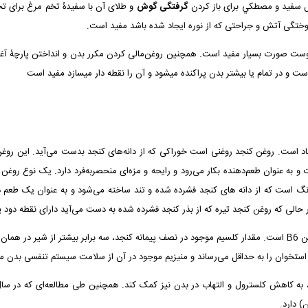
فل سفيد و مصطكي برای باز کردن
گرفتگی گوش
و طلاى آن با سفيدۀ تخم مرغ برای تحل
وختگی آتش و جراحتى كه از نوره ایجاد شده باشد مفید است.
وست صورت بسیار مفيد است. همچنين روغن‌مالی کردن مكرر بدن و انداختن پارچۀ آغشته
ت و در تمام یا بیشتر بدن پراکنده میشود و آن را نقطه دار میسازد مفید است
است. روغن کنجد روغنی است خوراکی که از دانه‌های کنجد بدست می‌آید. این روغن ع
و به‌ عنوان طعم‌دهنده بکار می‌رود و رایحه و مزه‌ای منحصربه‌فرد دارد. یک نوع روغن
گ است که از دانه های کنجد فشرده شده و تند ساخته می‌شود و به عنوان یک طعم ده
الی که روغن کنجد تیره که از بذر کنجد فشرده شده به دست می‌آید دارای نقطه دود 
روغن کنجد سرشار از ویتامین E و منیزیم، کلسیم، مس، روی و ویتامین B6 است. مقدار کلسیم موجود در نصف پیمانه کنجد
ی استخوان را به حداقل می‌رساند و منیزیم موجود در آن از سلامت سیستم تنفسی بدن 
 دارد.