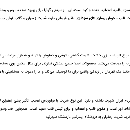
ی قلب، اعصاب، معده و کبد است، این نوشیدنی گوارا برای بهبود ضعف، ترس، وحشت 
یت قلب و
درمان بیماری‌های سوداوی
تاثیر فراوانی دارد، شربت زعفران و گلاب قوای جن
واع ادویه، سبزی خشک، شربت گیاهی، ترشی و دمنوش را تهیه و به بازار عرضه می‌کن
ه را دریافت می‌کنید محصولات اصلا حسی صنعتی ندارند. برای مثال عکس روی بسته‌
نند یک قهرمان در زندگی واقعی برای ما توصیف می‌کند و ما را دعوت به همنشینی با و
م ایران شهرت داشته و دارد. این نوع شربت با فرآورده‌ی اعجاب انگیز یعنی زعفرا
ط آور است و مقوی قلب و اعصاب و برای تپش قلب مفید است، همچنین ضد وسواس 
خرید شربت زعفران به
فروشگاه اینترنتی نارمشک
سربزنید.