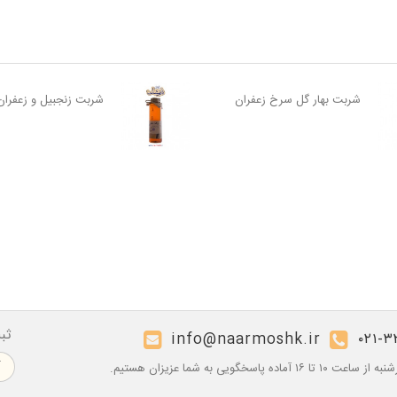
شربت بهار گل سرخ زعفران
شربت زنجبیل و زعفران
ثب
info@naarmoshk.ir
۰۲۱-۳
۱۶ آماده پاسخگویی به شما عزیزان هستیم.