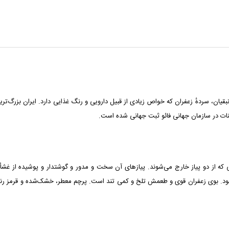
لمی Crocus sativus گیاهی است از تیرهٔ زنبقیان، سردهٔ زعفران که خواص زیادی از قبیل دارویی و رنگ غذایی د
قنات در سازمان جهانی فائو ثبت جهانی شده است.
ینی که از دو پیاز خارج می‌شوند. پیازهای آن سخت و مدور و گوشتدار و پوشیده از غش
‌شود. بوی زعفران قوی و طعمش تلخ و کمی تند است. پرچم معطر، خشک‌شده و قرمز رنگ