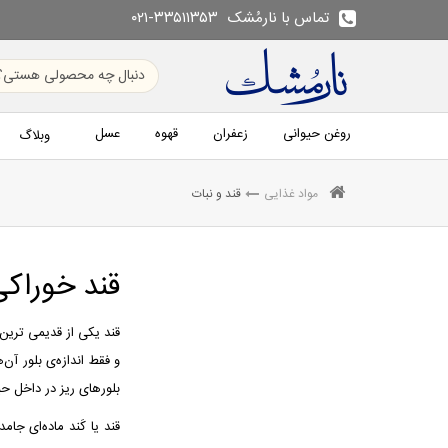
تماس با نارمُشک
۰۲۱-۳۳۵۱۱۳۵۳
روغن حیوانی
زعفران
قهوه
عسل
وبلاگ
مواد غذایی
قند و نبات
قند خورا
و فقط اندازه‌ی بلور آن
بلورهای ریز در داخل ح
قند یا کَند ماده‌ای جا