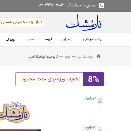
تماس با نارمُشک
۰۲۱-۳۳۵۱۱۳۵۳
روغن حیوانی
زعفران
قهوه
عسل
وبلاگ
مواد غذایی
قهوه
کاپوچینو تورابیکا اصل
8%
تخفیف ویژه برای مدت محدود