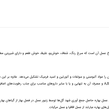
وع عسل آن است که سرخ رنگ، شفاف، خوش‌بو، غلیظ، خوش طعم و دارای شیرینی مطبوع ب
% دکسترین و 26% آب است و بقیه آن را مواد آلبومبنی و سولفات و آنورتین و اسید فرمیک تشکیل می‌ده
منیزیم و ید است. ویتامین‌های موجود در عسل عبارنتد از: A,B,C,D,K,E و مصرف آن به تنهایی و یا با سایر داروهای
عسل بهاره حاصل جمع‌ آوری شهد گل‌ها توسط زنبور عسل در فصل بهار از گیاهان بهار
ای بهاره عبارتند از عسل اقاقیا و عسل مرکبات.