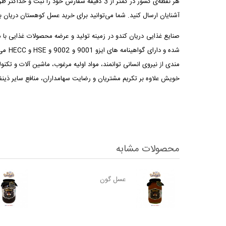
هر نقطه‌ی کشور در کمتر از 3 دقیقه سفارش خ
آشنایان ارسال کنید. شما می‌توانید برای خرید عسل کوهستان دریان ب
صنایع غذایی دریان کندو در زمینه تولید و عرضه محصولات غذایی با
شده 
مندی از نیروی انسانی توانمند، مواد اولیه مرغوب، ماشین آلات و ت
خویش علاوه بر تکریم مشتریان و رضایت سهامداران، منافع سایر ذینفعان را 
محصولات مشابه
عسل گون