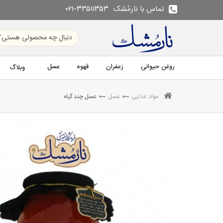
تماس با نارمُشک
۰۲۱-۳۳۵۱۱۳۵۳
روغن حیوانی
زعفران
قهوه
عسل
وبلاگ
مواد غذایی
عسل
عسل چند گیاه