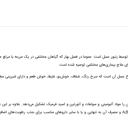
سط زنبور عسل است. عموما در فصل بهار که گیاهان مختلفی در یک مزرعه یا مرتع می
رای علاج بیماری‌های مختلفی توصیه شده است.
وع عسل آن است که سرخ رنگ، شفاف، خوش‌بو، غلیظ، خوش طعم و دارای شیرینی مطبوع ب
% دکسترین و 26% آب است و بقیه آن را مواد آلبومبنی و سولفات و آنورتین و اسید فرمیک تشکیل می‌ده
منیزیم و ید است. ویتامین‌های موجود در عسل عبارنتد از: A,B,C,D,K,E و مصرف آن به تنهایی و یا با سایر داروهای