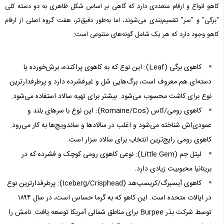
کاهو انواع و ارقام متعددی دارد که گاهی بر اساس شکل ظاهری به دو دسته کلی
"برگی" و "سر" تقسیم‌بندی می‌شوند، اما به‌طور دقیق‌تر، هفت گروه اصلی از ارقام
کاهو وجود دارد که هر یک شامل گونه‌های متنوعی است:
کاهوی برگی (Leaf): این نوع که به کاهوی پراکنده، برش‌خورده یا
دسته‌ای هم معروف است، برگ‌هایی شل و غیرفشرده دارد و پرطرفدارترین
نوع برای کاشت محسوب می‌شود. بیشتر برای تهیه سالاد استفاده می‌شود.
کاهوی رومی/کاس (Romaine/Cos): این نوع با سرهای بلند و
عمودی‌اش شناخته می‌شود و اغلب در سالادها و ساندویچ‌ها به کار می‌رود.
کاهوی رومی رایج‌ترین انتخاب برای سالاد سزار است.
لیتل جم (Little Gem): نوعی کاهوی رومی کوچک و فشرده که در
بریتانیا محبوبیت زیادی دارد.
کاهوی آیسبرگ/کریسپ‌هد (Iceberg/Crisphead): پرطرفدارترین نوع
در ایالات متحده است. این کاهو که به گرما حساس است، در سال ۱۸۹۴
توسط شرکت بذر Burpee برای مناطق شمالی آمریکا توسعه یافت. نامش را