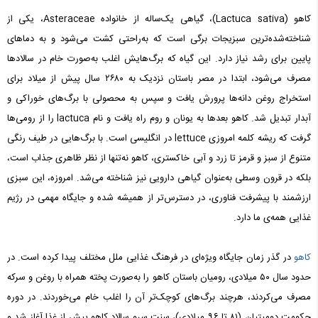
کاهو (Lactuca sativa)، گیاهی یک‌ساله از خانواده Asteraceae، یکی از
شناخته‌شده‌ترین سبزیجات برگی است که به‌راحتی کشت می‌شود و به دماهای
پایین برای رشد نیاز دارد. این گیاه که برگ‌هایش اغلب به‌صورت خام در سالادها
مصرف می‌شود، ابتدا در مصر باستان نزدیک به ۲۶۸۰ سال پیش از میلاد برای
استخراج روغن دانه‌ها پرورش یافت و سپس به محصولی با برگ‌های خوراکی و
آبدار تبدیل شد. کاهو بعدها به یونان و روم راه یافت و نام lactuca را از رومی‌ها
گرفت که ریشه کلمه امروزی lettuce در انگلیسی است. با برگ‌هایی در طیف رنگی
متنوع از سبز و قرمز تا زرد و آبی خاکستری، کاهو نه‌تنها از نظر ظاهری جذاب است،
بلکه در قرون وسطی به‌عنوان گیاهی دارویی نیز شناخته می‌شد. امروزه، این سبزی
ارزشمند با پیشرفت فناوری، در دسترس‌تر از همیشه شده و جایگاه مهمی در رژیم
غذایی همه‌ی ما دارد.
کاهو
در گذر زمان جایگاه ویژه‌ای در فرهنگ غذایی ملل مختلف پیدا کرده است. در
حدود سال ۵۰ میلادی، رومیان باستان کاهو را به‌صورت پخته همراه با روغن و سرکه
مصرف می‌کردند، هرچند برگ‌های کوچک‌تر آن را اغلب خام می‌خوردند. در دوره
حکومت دومیتیان (۸۱ تا ۹۶ میلادی)، سنت سرو سالاد کاهو پیش از غذا آغاز شد و