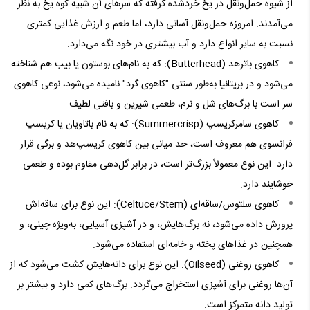
از شیوه حمل‌ونقل در یخ خردشده گرفته که سرهای آن شبیه کوه یخ به نظر
می‌آمدند. امروزه حمل‌ونقل آسانی دارد، اما طعم و ارزش غذایی کمتری
نسبت به سایر انواع دارد و آب بیشتری در خود نگه می‌دارد.
کاهوی باترهد (Butterhead): که به نام‌های بوستون یا بیب هم شناخته
می‌شود و در بریتانیا به‌طور سنتی "کاهوی گرد" نامیده می‌شود، نوعی کاهوی
سر است با برگ‌های شل و نرم، طعمی شیرین و بافتی لطیف.
کاهوی سامرکریسپ (Summercrisp): که به نام باتاویان یا کریسپ
فرانسوی هم معروف است، حد میانی بین کاهوی کریسپ‌هد و برگی قرار
دارد. این نوع معمولاً بزرگ‌تر است، در برابر گل‌دهی مقاوم بوده و طعمی
خوشایند دارد.
کاهوی سلتوس/ساقه‌ای (Celtuce/Stem): این نوع برای ساقه‌اش
پرورش داده می‌شود، نه برگ‌هایش، و در آشپزی آسیایی، به‌ویژه چینی، و
همچنین در غذاهای پخته و خامه‌ای استفاده می‌شود.
کاهوی روغنی (Oilseed): این نوع برای دانه‌هایش کشت می‌شود که از
آن‌ها روغنی برای آشپزی استخراج می‌گردد. برگ‌های کمی دارد و بیشتر بر
تولید دانه متمرکز است.