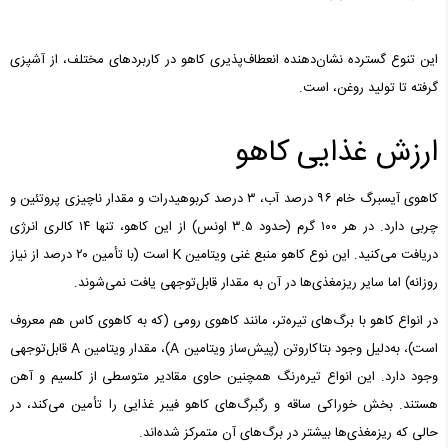
این تنوع گسترده نشان‌دهنده انعطاف‌پذیری کاهو در کاربردهای مختلف، از آشپزی
گرفته تا تولید روغن، است.
ارزش غذایی کاهو
کاهوی آیسبرگ خام ۹۶ درصد آب، ۳ درصد کربوهیدرات و مقدار ناچیزی پروتئین و
چربی دارد. در هر ۱۰۰ گرم (حدود ۳.۵ اونس) از این کاهو، تنها ۱۴ کالری انرژی
دریافت می‌کنید. این نوع کاهو منبع غنی ویتامین K است (با تأمین ۲۰ درصد از نیاز
روزانه) اما سایر ریزمغذی‌ها در آن به مقدار قابل‌توجهی یافت نمی‌شوند.
در انواع کاهو با برگ‌های تیره‌تر، مانند کاهوی رومی (که به کاهوی کاس هم معروف
است)، به‌دلیل وجود بتاکاروتن (پیش‌ساز ویتامین A)، مقدار ویتامین A قابل‌توجهی
وجود دارد. این انواع تیره‌رنگ همچنین حاوی مقادیر متوسطی از کلسیم و آهن
هستند. بخش خوراکی ساقه و رگبرگ‌های کاهو فیبر غذایی را تأمین می‌کند، در
حالی که ریزمغذی‌ها بیشتر در برگ‌های آن متمرکز شده‌اند.